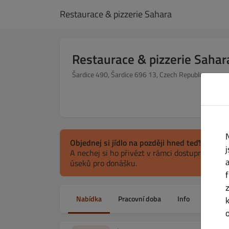
Restaurace & pizzerie Sahara
Restaurace & pizzerie Sahar
Šardice 490, Šardice 696 13, Czech Republic
Objednej si jídlo na později hned teď!
A nechej si ho přivézt v rámci dostupných ča
úseků pro donášku.
Nabídka
Pracovní doba
Info
Alerge