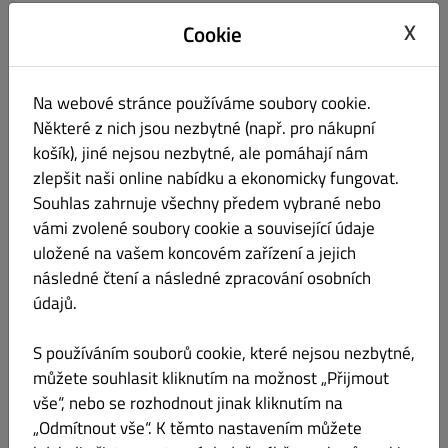
Jméno
X
Cookie
Poplatek za donášku
Šardice
Na webové stránce používáme soubory cookie.
Kč 30.00 na všechny objednávky
Některé z nich jsou nezbytné (např. pro nákupní
košík), jiné nejsou nezbytné, ale pomáhají nám
Hovorany, Svatobořice-Mistřín, Čejč
Kč 60.00 nad Kč 300.00
zlepšit naši online nabídku a ekonomicky fungovat.
Souhlas zahrnuje všechny předem vybrané nebo
Stavěšice, Karlín, Terezín
vámi zvolené soubory cookie a související údaje
Kč 100.00 nad Kč 450.00
uložené na vašem koncovém zařízení a jejich
následné čtení a následné zpracování osobních
Nenkovice, Želetice
údajů.
Kč 120.00 nad Kč 600.00
S používáním souborů cookie, které nejsou nezbytné,
Krumvíř, Násedlovice, Čejkovice, Mutěnice, Dubňany, Milotice
Kč 150.00 nad Kč 750.00
můžete souhlasit kliknutím na možnost „Přijmout
vše“, nebo se rozhodnout jinak kliknutím na
Kašnice, Klobouky u Brna, Morkůvky, Brumovice, Kobylí
„Odmítnout vše“. K těmto nastavením můžete
Kč 200.00 nad Kč 800.00