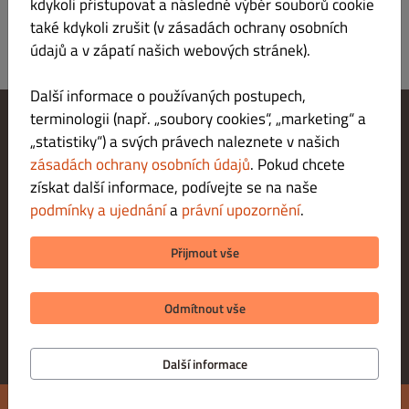
kdykoli přistupovat a následně výběr souborů cookie
také kdykoli zrušit (v zásadách ochrany osobních
údajů a v zápatí našich webových stránek).
Další informace o používaných postupech,
terminologii (např. „soubory cookies“, „marketing“ a
„statistiky“) a svých právech naleznete v našich
Změnit nastavení souborů cookie
Kontaktuj nás
zásadách ochrany osobních údajů
. Pokud chcete
Zásady ochrany osobních údajů
získat další informace, podívejte se na naše
Podmínky a ujednání
podmínky a ujednání
a
právní upozornění
.
Právní upozornění
METODY PLATBY PŘI DORUČENÍ
Přijmout vše
METODY PLATBY PŘI VYZVEDNUTÍ
Odmítnout vše
Další informace
Moje objednávka:
Kč 0.00