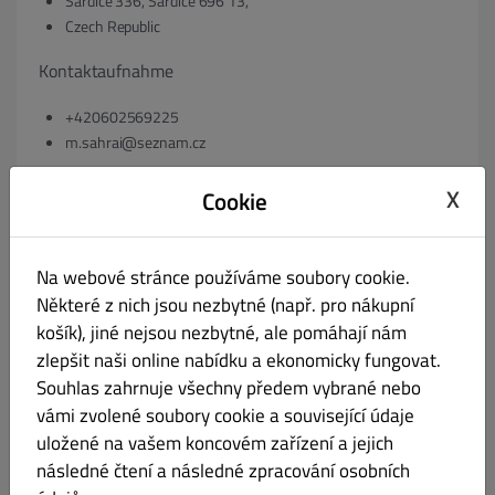
Šardice 336, Šardice 696 13,
Czech Republic
Kontaktaufnahme
+420602569225
m.sahrai@seznam.cz
ggf. Registergericht & Registernummer
X
Cookie
49425455
Na webové stránce používáme soubory cookie.
ggf. Umsatzsteuer-Identifikationsnummer gem. § 27 a
Některé z nich jsou nezbytné (např. pro nákupní
košík), jiné nejsou nezbytné, ale pomáhají nám
Umsatzsteuergesetz:
zlepšit naši online nabídku a ekonomicky fungovat.
VAT: CZ7301239902
Souhlas zahrnuje všechny předem vybrané nebo
vámi zvolené soubory cookie a související údaje
ggf. Geschäftsführer:
uložené na vašem koncovém zařízení a jejich
následné čtení a následné zpracování osobních
jednatel