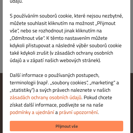
údajů.
Verantwortlicher gemäß § 55 Abs.2 RStV
S používáním souborů cookie, které nejsou nezbytné,
Plattform der EU-Kommission zur Online-
můžete souhlasit kliknutím na možnost „Přijmout
Streitbeilegung:
vše“, nebo se rozhodnout jinak kliknutím na
https://ec.europa.eu/consumers/odr/main/index.cfm
„Odmítnout vše“. K těmto nastavením můžete
kdykoli přistupovat a následně výběr souborů cookie
také kdykoli zrušit (v zásadách ochrany osobních
údajů a v zápatí našich webových stránek).
Další informace o používaných postupech,
terminologii (např. „soubory cookies“, „marketing“ a
„statistiky“) a svých právech naleznete v našich
Změnit nastavení souborů cookie
Kontaktuj nás
zásadách ochrany osobních údajů
. Pokud chcete
Zásady ochrany osobních údajů
získat další informace, podívejte se na naše
Podmínky a ujednání
podmínky a ujednání
a
právní upozornění
.
Právní upozornění
METODY PLATBY PŘI DORUČENÍ
Přijmout vše