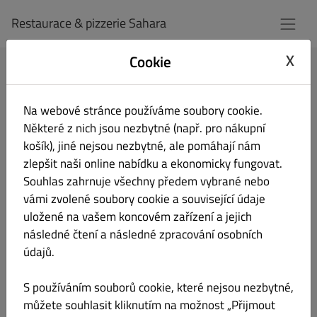
Restaurace & pizzerie Sahara
X
Cookie
Přihlásit se
Na webové stránce používáme soubory cookie.
E-mailová adresa
Některé z nich jsou nezbytné (např. pro nákupní
košík), jiné nejsou nezbytné, ale pomáhají nám
zlepšit naši online nabídku a ekonomicky fungovat.
Souhlas zahrnuje všechny předem vybrané nebo
Heslo
vámi zvolené soubory cookie a související údaje
uložené na vašem koncovém zařízení a jejich
následné čtení a následné zpracování osobních
Zapamatovat si
Zapomenuté heslo?
údajů.
přihlašovací údaje
Přihlášení
S používáním souborů cookie, které nejsou nezbytné,
můžete souhlasit kliknutím na možnost „Přijmout