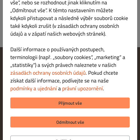
Zaregistrovat se
vše“, nebo se rozhodnout jinak kliknutím na
„Odmítnout vše“. K těmto nastavením můžete
kdykoli přistupovat a následně výběr souborů cookie
také kdykoli zrušit (v zásadách ochrany osobních
údajů a v zápatí našich webových stránek).
Další informace o používaných postupech,
terminologii (např. „soubory cookies“, „marketing“ a
„statistiky“) a svých právech naleznete v našich
Změnit nastavení souborů cookie
Kontaktuj nás
zásadách ochrany osobních údajů
. Pokud chcete
Zásady ochrany osobních údajů
získat další informace, podívejte se na naše
Podmínky a ujednání
podmínky a ujednání
a
právní upozornění
.
Právní upozornění
METODY PLATBY PŘI DORUČENÍ
Přijmout vše
METODY PLATBY PŘI VYZVEDNUTÍ
Odmítnout vše