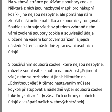
Na webové stránce používáme soubory cookie.
Některé z nich jsou nezbytné (např. pro nákupní
košík), jiné nejsou nezbytné, ale pomáhají nám
Nabídka
Pracovní doba
Info
Alergeny
zlepšit naši online nabídku a ekonomicky fungovat.
Souhlas zahrnuje všechny předem vybrané nebo
Alergeny a aditiva
vámi zvolené soubory cookie a související údaje
uložené na vašem koncovém zařízení a jejich
následné čtení a následné zpracování osobních
Označení
Alergen/aditivum
údajů.
A
Lepek
S používáním souborů cookie, které nejsou nezbytné,
můžete souhlasit kliknutím na možnost „Přijmout
C
Laktóza
vše“, nebo se rozhodnout jinak kliknutím na
D
„Odmítnout vše“. K těmto nastavením můžete
Vejce
kdykoli přistupovat a následně výběr souborů cookie
také kdykoli zrušit (v zásadách ochrany osobních
údajů a v zápatí našich webových stránek).