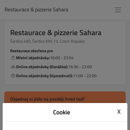
Restaurace & pizzerie Sahara
Restaurace & pizzerie Sahara
Šardice 490, Šardice 696 13, Czech Republic
Restaurace otevřena pro
Místní objednávky:
16:00 - 23:54
Online objednávky (Donáška):
16:30 - 22:00
Online objednávky (Vyzvednutí):
11:00 - 22:00
Objednej si jídlo na později hned teď!
A nechej si ho přivézt v rámci dostupných časových
X
úseků pro donášku.
Cookie
Donáška
Vyzvednutí