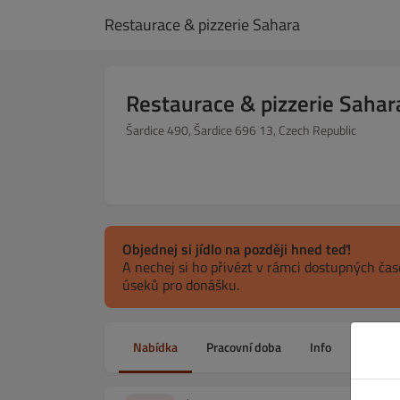
Restaurace & pizzerie Sahara
Restaurace & pizzerie Sahar
Šardice 490, Šardice 696 13, Czech Republic
Objednej si jídlo na později hned teď!
A nechej si ho přivézt v rámci dostupných ča
úseků pro donášku.
Nabídka
Pracovní doba
Info
Alerge