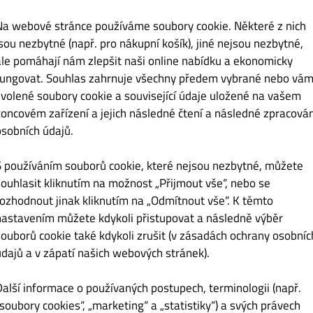
nu
Calzone
Burgery
Maso z grilu
Smažená jídla
Specia
Na webové stránce používáme soubory cookie. Některé z nich
jsou nezbytné (např. pro nákupní košík), jiné nejsou nezbytné,
ale pomáhají nám zlepšit naši online nabídku a ekonomicky
fungovat. Souhlas zahrnuje všechny předem vybrané nebo vám
zvolené soubory cookie a související údaje uložené na vašem
Kč 159.00
koncovém zařízení a jejich následné čtení a následné zpracován
osobních údajů.
S používáním souborů cookie, které nejsou nezbytné, můžete
souhlasit kliknutím na možnost „Přijmout vše“, nebo se
rozhodnout jinak kliknutím na „Odmítnout vše“. K těmto
nastavením můžete kdykoli přistupovat a následně výběr
souborů cookie také kdykoli zrušit (v zásadách ochrany osobníc
údajů a v zápatí našich webových stránek).
Kč 159.00
Další informace o používaných postupech, terminologii (např.
 česnekovým dresinkem.
„soubory cookies“, „marketing“ a „statistiky“) a svých právech