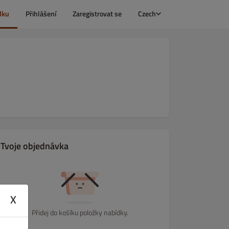
dku
Přihlášení
Zaregistrovat se
Czech
Tvoje objednávka
X
Přidej do košíku položky nabídky.