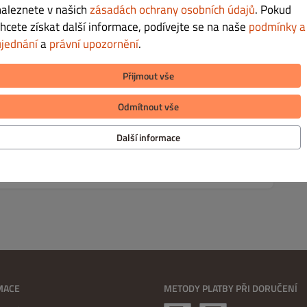
naleznete v našich
zásadách ochrany osobních údajů
. Pokud
chcete získat další informace, podívejte se na naše
podmínky a
ujednání
a
právní upozornění
.
Kč 159.00
Přijmout vše
Odmítnout vše
.
Další informace
MACE
METODY PLATBY PŘI DORUČENÍ