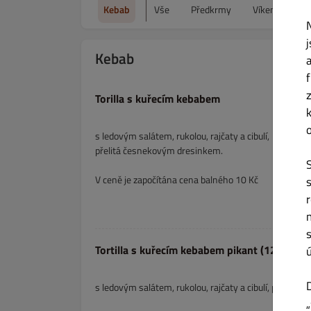
Kebab
Vše
Předkrmy
Víkendové me
Kebab
Torilla s kuřecím kebabem
s ledovým salátem, rukolou, rajčaty a cibulí,
přelitá česnekovým dresinkem.
V ceně je započítána cena balného 10 Kč
Tortilla s kuřecím kebabem pikant (120g)
s ledovým salátem, rukolou, rajčaty a cibulí, přelitá