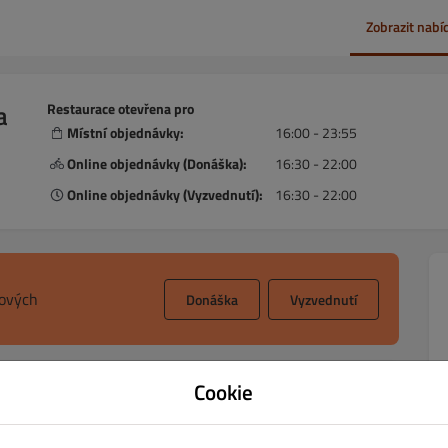
Zobrazit nabí
a
Restaurace otevřena pro
Místní objednávky:
16:00 - 23:55
Online objednávky (Donáška):
16:30 - 22:00
Online objednávky (Vyzvednutí):
16:30 - 22:00
sových
Donáška
Vyzvednutí
Cookie
ny